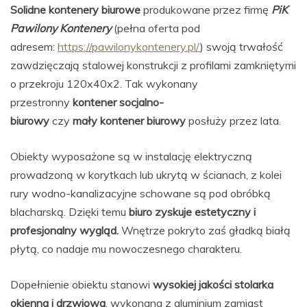
Solidne kontenery biurowe
produkowane przez firmę
PiK
Pawilony Kontenery
(pełna oferta pod
adresem:
https://pawilonykontenery.pl/
) swoją trwałość
zawdzięczają stalowej konstrukcji z profilami zamkniętymi
o przekroju 120x40x2. Tak wykonany
przestronny
kontener socjalno-
biurowy
czy
mały
kontener biurowy
posłuży przez lata.
Obiekty wyposażone są w instalację elektryczną
prowadzoną w korytkach lub ukrytą w ścianach, z kolei
rury wodno-kanalizacyjne schowane są pod obróbką
blacharską. Dzięki temu
biuro zyskuje estetyczny i
profesjonalny wygląd.
Wnętrze pokryto zaś gładką białą
płytą, co nadaje mu nowoczesnego charakteru.
Dopełnienie obiektu stanowi
wysokiej jakości stolarka
okienna i drzwiowa
, wykonana z aluminium zamiast