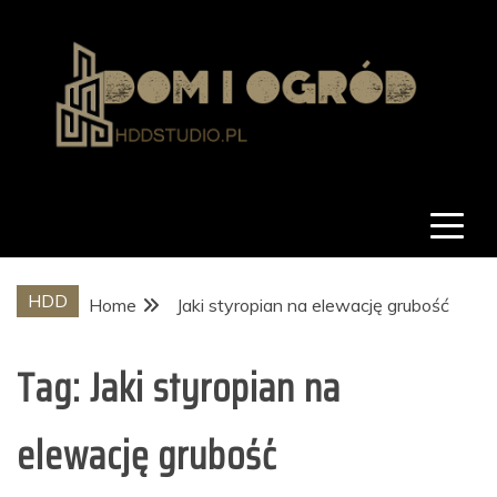
Skip
to
content
hddstudio.pl
Dom i ogród
HDD
Home
Jaki styropian na elewację grubość
Tag:
Jaki styropian na
elewację grubość