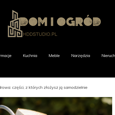
rmacje
Kuchnia
Meble
Narzędzia
Nieruc
rowa: części, z których złożysz ją samodzielnie