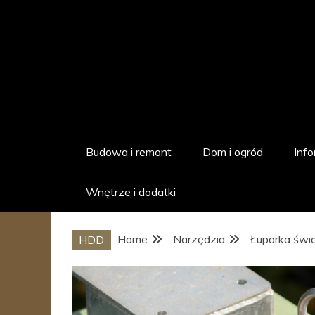
Skip
to
content
hddstudio.pl
Dom i ogród
Budowa i remont
Dom i ogród
Info
Wnętrze i dodatki
Home
Narzędzia
Łuparka świd
HDD