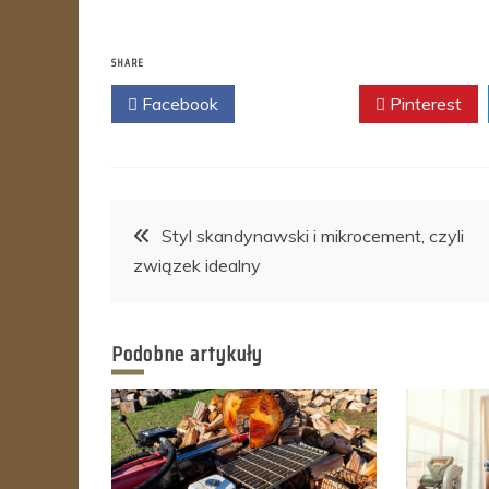
SHARE
Facebook
Twitter
Pinterest
Nawigacja
Styl skandynawski i mikrocement, czyli
związek idealny
wpisu
Podobne artykuły