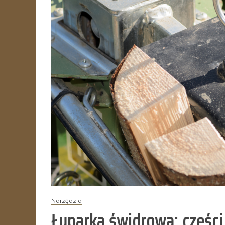
Narzędzia
Łuparka świdrowa: części,