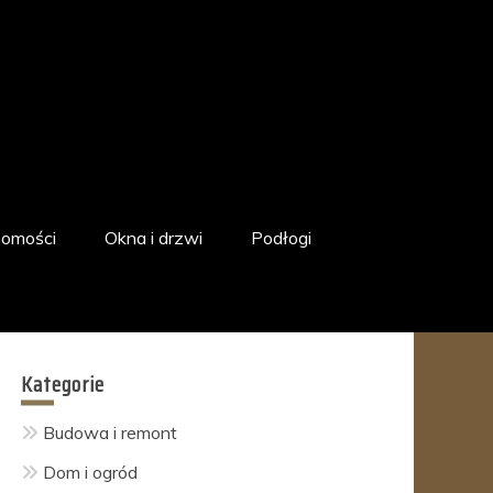
homości
Okna i drzwi
Podłogi
Kategorie
Budowa i remont
Dom i ogród