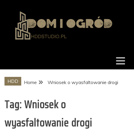
Skip
to
content
hddstudio.pl
Dom i ogród
HDD
Home
Wniosek o wyasfaltowanie drogi
Tag:
Wniosek o
wyasfaltowanie drogi