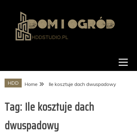
Skip
to
content
hddstudio.pl
Dom i ogród
HDD
Home
Ile kosztuje dach dwuspadowy
Tag:
Ile kosztuje dach
dwuspadowy