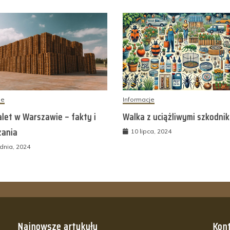
je
Informacje
let w Warszawie – fakty i
Walka z uciążliwymi szkodni
zania
10 lipca, 2024
dnia, 2024
Najnowsze artykuły
Kont