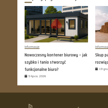
Informacje
Informac
Nowoczesny kontener biurowy – jak
Skup pa
szybko i tanio stworzyć
rozwią
funkcjonalne biuro?
19 gru
5 lipca, 2026