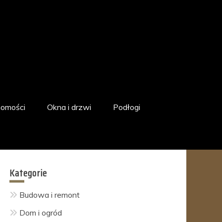
homości
Okna i drzwi
Podłogi
Kategorie
Budowa i remont
Dom i ogród