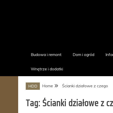
Skip
to
content
hddstudio.pl
Dom i ogród
Budowa i remont
Dom i ogród
Info
Wnętrze i dodatki
Home
Ścianki działowe z czego
HDD
Tag:
Ścianki działowe z c