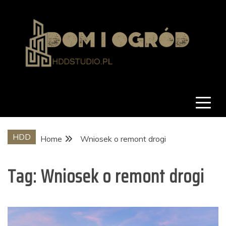
Skip
to
content
hddstudio.pl
Dom i ogród
HDD
Home
Wniosek o remont drogi
Tag:
Wniosek o remont drogi