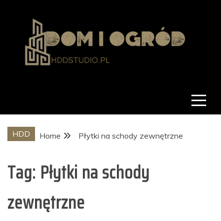
Skip
to
content
hddstudio.pl
Dom i ogród
HDD
Home
Płytki na schody zewnętrzne
Tag:
Płytki na schody
zewnętrzne